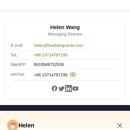
Helen Wang
Managing Director
E-mail:
helen@heshengcards.com
Tel.:
+86 13714787196
WatAPP:
8618948752536
wechat:
+86 13714787196
Snelkoppelingen
Helen
Huis