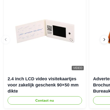
VIDEO
2.4 inch LCD video visitekaartjes
Adverte
voor zakelijk geschenk 90×50 mm
Brochur
dikte
Bureauk
Contact nu