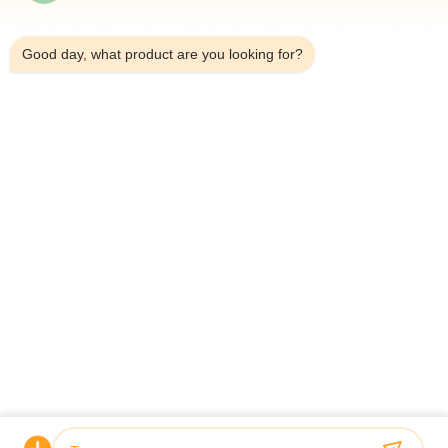
Producten
1:25 PM
Video's
Good day, what product are you looking for?
Ongeveer Ons
Fabrieksreis
Kwaliteitscontrole
Contacteer Ons
Verzoek Om Een Citaat
Nieuws
Dongguan Hesheng Creative Technology Co., Ltd.
0086-13714787196
helen@heshengcards.com
Follow Us
© 2026 Dongguan Hesheng Creative Technology Co., Ltd.. All Rights
Reserved.