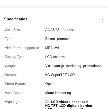
Specificaties
Card Size:
A4/A5/A6 of anders
Type:
Zaken, promotie
Videoformatsupported:
MP4, AVI
Display Type:
LCD-scherm
Usage:
Visitekaartje, marketing, promotietool
Screen:
HD SuperTFT-LCD
Smart Button:
Optie
Hard Cover:
Matte laminering
High Light:
A4-LCD-videobisneskaart
,
HD TFT-LCD-digitale borden
,