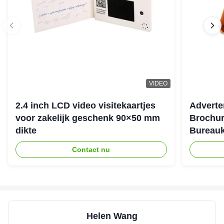
VIDEO
2.4 inch LCD video visitekaartjes
Adverte
voor zakelijk geschenk 90×50 mm
Brochur
dikte
Bureauk
Contact nu
Helen Wang