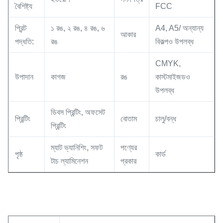
বৈশিষ্ট্য
FCC
প্রিন্ট
১ রঙ, ২ রঙ, ৪ রঙ, ৬
A4, A5/ অন্যান্য
আকার
পদ্ধতি:
রঙ
বিকল্পও উপলব্ধ
CMYK,
উপাদান
কাগজ
রঙ
কাস্টমাইজডও
উপলব্ধ
ডিবস প্রিন্টিং, অফসেট
প্রিন্টিং
বোতাম
চালু/বন্ধ
প্রিন্টিং
ম্যাট ভ্যানিশিং, সফট
পণ্যের
পৃষ্ঠ
কার্ড
টাচ ল্যামিনেশন
প্রকার