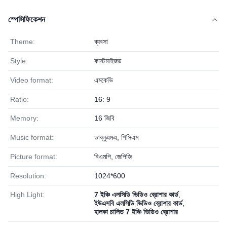
স্পেসিফিকেশন
Theme:
ব্যবসা
Style:
কাস্টমাইজড
Video format:
এমকেভি
Ratio:
16: 9
Memory:
16 জিবি
Music format:
ডাব্লুএমএ, পিসিএম
Picture format:
বিএমপি, জেপিজি
Resolution:
1024*600
High Light:
7 ইঞ্চি এলসিডি ভিডিও ব্রোশার কার্ড
,
ইউএসবি এলসিডি ভিডিও ব্রোশার কার্ড
,
হালকা চালিত 7 ইঞ্চি ভিডিও ব্রোশার