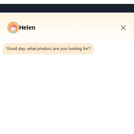
দ্রুত লিঙ্ক
বাড়ি
Helen
পণ্য
5:34 AM
ভিডিও
Good day, what product are you looking for?
আমাদের সম্পর্কে
কারখানা ভ্রমণ
মান নিয়ন্ত্রণ
যোগাযোগ করুন
উদ্ধৃতির জন্য আবেদন
খবর
Dongguan Hesheng Creative Technology Co., Ltd.
0086-13714787196
helen@heshengcards.com