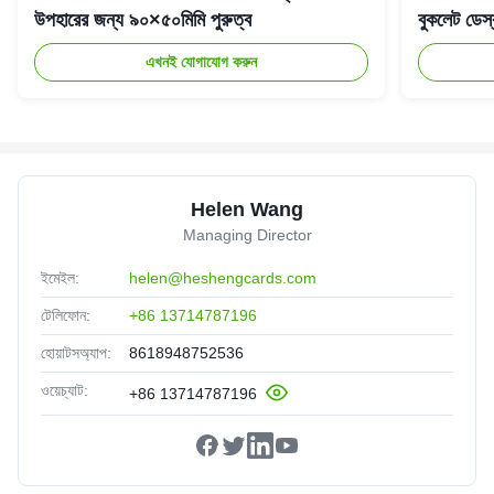
উপহারের জন্য ৯০×৫০মিমি পুরুত্ব
বুকলেট ডেস্ক
এখনই যোগাযোগ করুন
Helen Wang
Managing Director
ইমেইল:
helen@heshengcards.com
টেলিফোন:
+86 13714787196
হোয়াটসঅ্যাপ:
8618948752536
ওয়েচ্যাট:
+86 13714787196