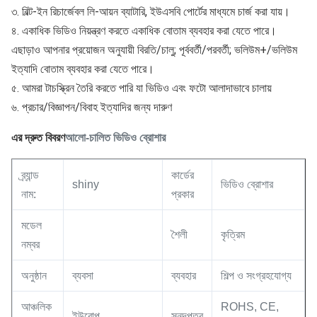
৩. বিল্ট-ইন রিচার্জেবল লি-আয়ন ব্যাটারি, ইউএসবি পোর্টের মাধ্যমে চার্জ করা যায়।
৪. একাধিক ভিডিও নিয়ন্ত্রণ করতে একাধিক বোতাম ব্যবহার করা যেতে পারে। 
এছাড়াও আপনার প্রয়োজন অনুযায়ী বিরতি/চালু; পূর্ববর্তী/পরবর্তী; ভলিউম+/ভলিউম 
ইত্যাদি বোতাম ব্যবহার করা যেতে পারে।
৫. আমরা টাচস্ক্রিন তৈরি করতে পারি যা ভিডিও এবং ফটো আলাদাভাবে চালায়
৬. প্রচার/বিজ্ঞাপন/বিবাহ ইত্যাদির জন্য দারুণ
এর দ্রুত বিবরণ
আলো-চালিত ভিডিও ব্রোশার
ব্র্যান্ড
কার্ডের
shiny
ভিডিও ব্রোশার
নাম:
প্রকার
মডেল
শৈলী
কৃত্রিম
নম্বর
অনুষ্ঠান
ব্যবসা
ব্যবহার
শিল্প ও সংগ্রহযোগ্য
আঞ্চলিক
ROHS, CE,
ইউরোপ
সনদপত্র