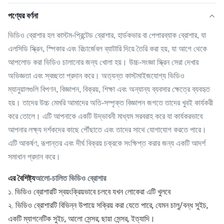
পণ্যের বর্ণনা
ভিডিও ব্রোশার হল কাস্টম-প্রিন্টেড ব্রোশার, হার্ডকভার বা পেপারব্যাক ব্রোশার, যা
এলসিডি স্ক্রিন, স্পিকার এবং রিচার্জেবল ব্যাটারি দিয়ে তৈরি করা হয়, যা আগে থেকে
আপলোড করা ভিডিও চালানোর জন্য খোলা হয়। উচ্চ-সংজ্ঞা স্ক্রিন সেরা দেখার
অভিজ্ঞতা এবং স্বচ্ছতা প্রদান করে। অত্যন্ত কাস্টমাইজযোগ্য ভিডিও
ম্যানুয়ালগুলি বিপণন, বিজ্ঞাপন, বিক্রয়, শিক্ষা এবং অন্যান্য ব্যবসার ক্ষেত্রে ব্যবহৃত
হয়। তাদের উচ্চ মেমরি আমাদের অতি-সম্পৃক্ত বিজ্ঞাপন জগতে তাদের খুবই কার্যকরী
করে তোলে। এটি আপনাকে একটি উদ্ভাবনী মাধ্যম সরবরাহ করে যা কার্যকরভাবে
আপনার লক্ষ্য দর্শকদের কাছে পৌঁছাতে এবং তাদের সাথে যোগাযোগ করতে পারে।
এটি আকর্ষণ, রূপান্তর এবং দীর্ঘ বিক্রয় চক্রকে সংক্ষিপ্ত করার জন্য একটি আদর্শ
সমাধান প্রদান করে।
এর বৈশিষ্ট্য
আলো-চালিত ভিডিও ব্রোশার
১. ভিডিও ব্রোশারটি স্বয়ংক্রিয়ভাবে চলবে যখন লোকেরা এটি খুলবে
২. ভিডিও ব্রোশারটি বিভিন্ন উপায়ে সক্রিয় করা যেতে পারে, যেমন চালু/বন্ধ সুইচ, 
একটি ম্যাগনেটিক সুইচ, আলো সেন্সর; ছায়া সেন্সর, ইত্যাদি।