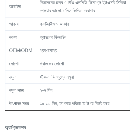
বিজ্ঞাপনের জন্য ৭ ইঞ্চি এলসিডি ডিসপ্লে ইউএসবি মিডিয়া
আইটেম
প্লেয়ার আলো-চালিত ভিডিও ব্রোশার
আকার
কাস্টমাইজড আকার
নকশা
গ্রাহকের ডিজাইন
OEM/ODM
গ্রহণযোগ্য
লোগো
গ্রাহকের লোগো
নমুনা
স্টক-এ বিনামূল্যে নমুনা
নমুনা সময়
২-৭ দিন
উৎপাদন সময়
১০-৩০ দিন, আপনার পরিমাণের উপর নির্ভর করে
অ্যাপ্লিকেশন