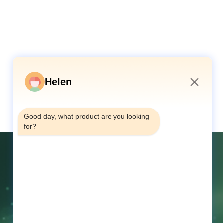
Helen
3:22 AM
Good day, what product are you looking 
for?
যোগাযোগ করুন
ঠিকানা:
চতুর্থ তলা, নং ৬৮ কিয়াওজিয়াও মিডল রোড,
টাংসিয়া, ডংগুয়ান, গুয়াংডং, চীন
টেলিফোন:
86--13714787196