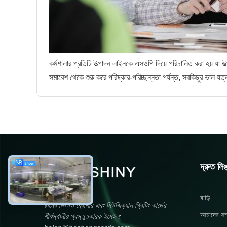
কর্মশালার প্রতিটি উত্পাদন লাইনকে এসওপি দিয়ে পরিচালিত করা হয় যা উত
সমাবেশ থেকে শুরু করে পরিষ্কার-পরিচ্ছন্নতা পর্যন্ত, সবকিছুর ভাল য
দ্রুত লি
বাড়ি
চীনের ভিডিও ব্রোশার এবং মিউজিক্যাল গ্রিটিং কার্ডের
আমাদের সম্প
শীর্ষস্থানীয় প্রস্তুতকারক ইমেইল: