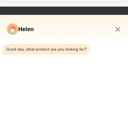
দ্রুত লিঙ্ক
বাড়ি
Helen
পণ্য
8:37 PM
ভিডিও
Good day, what product are you looking for?
আমাদের সম্পর্কে
কারখানা ভ্রমণ
মান নিয়ন্ত্রণ
যোগাযোগ করুন
উদ্ধৃতির জন্য আবেদন
খবর
Dongguan Hesheng Creative Technology Co., Ltd.
86--13714787196
helen@heshengcards.com