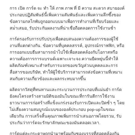
การ เปิด การ์ด จะ ทํา ให้ ภาพ ภาพ ที่ มี ความ สะดวก สบายองค์
ประกอบปฏิสัมพันธ์นี้เพิ่มความสัมพันธ์และเพิ่มความลึกซึ้งของ
ข้อความกลไกพับถูกออกแบบมาเพื่อการทํางานที่เรียบร้อยและ
สม่ําเสมอ, รับประกันผลงานที่น่าเชื่อถือตลอดการใช้งานซ้ํา
การ์ดรองรับการปรับปรุงเพื่อตอบสนองความต้องการของผู้ใช้
งานที่แตกต่างกัน. ข้อความที่บุคคลสรรค์, อุปกรณ์กราฟฟิก, หรือ
การออกแบบธีมสามารถนําไปใช้เพื่อสอดคล้องกับโอกาสหรือ
ความต้องการการแบรนด์เฉพาะเจาะจง.ความยืดหยุ่นนี้ทําให้
ผลิตภัณฑ์เหมาะสําหรับการแจกของขวัญส่วนบุคคลและการ
สื่อสารของบริษัท, ทําให้ผู้ใช้บริการสามารถส่งข้อความที่เหมาะ
สมกับความเกี่ยวข้องและผลกระทบมากขึ้น
ผลิตจากวัสดุที่ทนทานและกระบวนการประกอบที่แม่นยํา การ์ด
ยังคงโครงสร้างสามมิติของมันในขณะที่การันตีการใช้งาน
ยาวนานการก่อสร้างที่แข็งแกร่งรองรับการเปิดและปิดซ้ํา ๆ โดย
ไม่เสี่ยงความสมบูรณ์แบบขององค์ประกอบ pop-upในขณะ
เดียวกัน การเสร็จสิ้นคุณภาพเพิ่มการนําเสนอภาพโดยรวม, รับ
ประกันว่าการ์ดจะรักษาลักษณะของมันตลอดเวลา.
การ์ดแต่ละกระดาษถูกนํามาพร้อมกับซองบรรจุที่สอดคล้องกัน