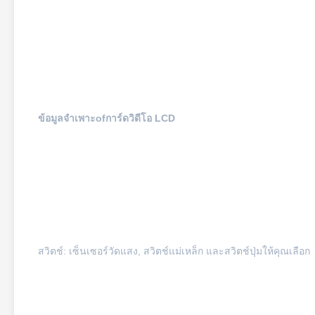
ข้อมูลจำเพาะ
o
f
การ์ดวิดีโอ LCD
สวิตช์: เซ็นเซอร์วัดแสง, สวิตช์แม่เหล็ก และสวิตช์ปุ่มให้คุณเลือก