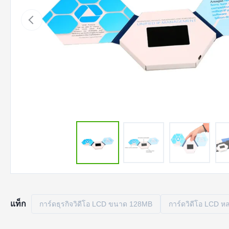
แท็ก
การ์ดธุรกิจวิดีโอ LCD ขนาด 128MB
การ์ดวิดีโอ LCD ห