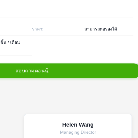
ราคา:
สามารถต่อรองได้
ิ้น / เดือน
ส
อ
บ
ถ
า
ม
ต
อ
น
น
Helen Wang
Managing Director