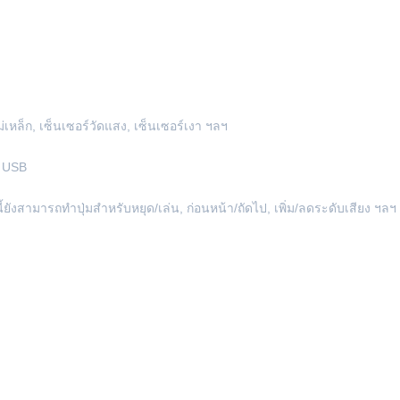
ม่เหล็ก, เซ็นเซอร์วัดแสง, เซ็นเซอร์เงา ฯลฯ
ต USB
ยังสามารถทำปุ่มสำหรับหยุด/เล่น, ก่อนหน้า/ถัดไป, เพิ่ม/ลดระดับเสียง ฯล