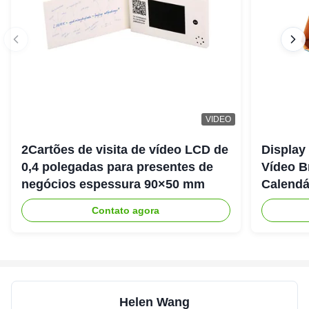
VIDEO
2Cartões de visita de vídeo LCD de
Display 
0,4 polegadas para presentes de
Vídeo B
negócios espessura 90×50 mm
Calendá
Contato agora
Helen Wang