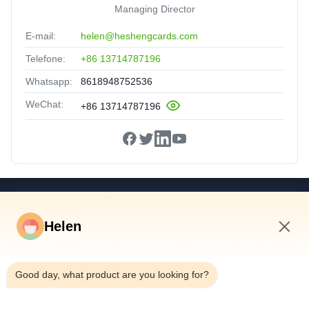
Managing Director
E-mail:
helen@heshengcards.com
Telefone:
+86 13714787196
Whatsapp:
8618948752536
WeChat:
+86 13714787196
Relações Rápidas
Helen
Casa
Produtos
7:14 PM
Vídeos
Good day, what product are you looking for?
Sobre Nós
Excursão Da Fábrica