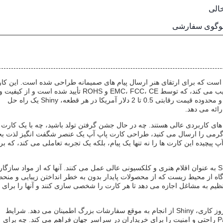
الی
وگوی سفارشی
ست که برای ارتقای هنر ارسال پیام های صمیمانه طراحی شده است. این کا
تبریک تعاملی که از چین سرچشمه می گیرد، خلاقیت و هنر را ترکیب می کند، که توسط EMC، FCC، CE و ROHS تأیید شده است و از کیفیت 
ایمنی بالایی اطمینان می دهد. با حداقل مقدار سفارش 100 قطعه و محدوده قیمت رقابتی 0.5 تا 2 دلار آمریکا در هر قطعه، Shiny یک راه حل
ائه می دهد.
ی کاربردی عالی هستند. چه در حال جشن گرفتن تولد باشید، چه با یک کارت
های گرمی را ارسال می کنید، طراحی کارت پاپ آپ یک عنصر شگفت انگیز لذت 
 پیچیده این کارت ها را نه تنها یک پیام، بلکه یک تجربه تعاملی می کند، که بر
فراتر از استفاده شخصی، کارت های تبریک پاپ آپ سه بعدی Shiny به عنوان اقلام هنری و کلکسیونی عالی عمل می کنند. آنها که از مواد سازگا
ه از محیط زیست که از محصولات پایدار بدون به خطر انداختن زیبایی و منح
نظیم به مشاغل اجازه می دهد تا هر کارت را شخصی سازی کنند و آنها را برای 
با توانایی عرضه 400000 قطعه در ماه و زمان تحویل بین 5 تا 19 روز کاری، Shiny از انجام به موقع سفارشات بزرگ اطمینان می دهد. شرایط
پرداخت انعطاف پذیر از جمله L/C، T/T، Western Union و PayPal راحتی و امنیت را برای خریداران در سراسر جهان فراهم می کند. چه برای