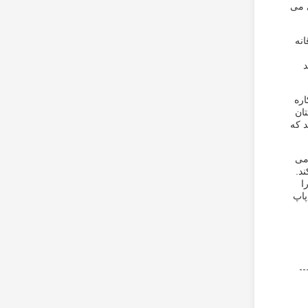
ی می
نه
د
اره
ان
د که
می
د.
ا
پاپ