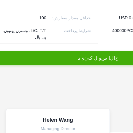
USD 0.
حداقل مقدار سفارش:
100
400000PC
شرایط پرداخت:
L/C، T/T، وسترن یونیون،
پی پال
ح
ا
ل
ا
س
و
ا
ل
ک
ن
ي
د
Helen Wang
Managing Director