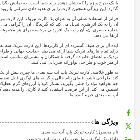
یا یک طرح ویژه را که نشان دهنده برند شما است، به نمایش بگذا
گذارد. این ویژگی همچنین کارت را برای هدیه دادن شرکتی یا روی
فراتر از استفاده عملی آن به عنوان یک کارت تبریک، این کارت ت
آن را به یک اثر هنری تبدیل می کند که گیرندگان آن را گرامی می 
جذابیت بصری آن، آن را به یک افزودنی برجسته برای هر مجموعه یا
ارتقا می دهد.
ایده آل برای طیف گسترده ای از کاربردها، این کارت تبریک سه ب
برای تمام نیازهای تبریک شما ارائه می دهد. جذابیت جهانی و طرا
نزدیک و اعضای خانواده گرفته تا همکاران و مشتریان مناسب است. 
از هنر خوب و طراحی نوآورانه قدردانی می کنند.
به طور خلاصه، کارت تبریک پاپ آپ سه بعدی ما چیزی بیش از ی
کند. طراحی تاشو، فضای پیام خالی و گزینه های لوگوی قابل تنظیم 
چه بخواهید تولد را جشن بگیرید، تشکر کنید یا آرزوهای گرم تعطیلا
تضمین می کند. از این فرصت استفاده کنید تا کارتی را هدیه دهید
آپ سه بعدی خیره کننده ما.
ویژگی ها:
نام محصول: کارت تبریک پاپ آپ سه بعدی
دارای یک لوگوی سفارشی برای برندسازی شخصی