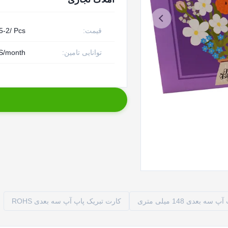
قیمت:
5-2/ Pcs
توانایی تامین:
S/month
 بعدی 148 میلی متری
کارت تبریک پاپ آپ سه بعدی ROHS