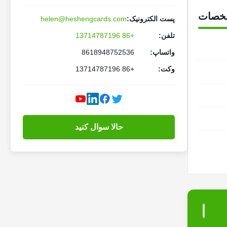
خصات
پست الکترونیک:
helen@heshengcards.com
تلفن:
+86 13714787196
واتساپ:
8618948752536
وکت:
+86 13714787196
حالا سوال کنيد