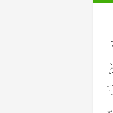
ه
.
ود
یش
دن
 را
ید.
ه
خود