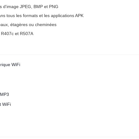
ts d'image JPEG, BMP et PNG
ns tous les formats et les applications APK
reaux, étagères ou cheminées
A, R407c et R507A
rique WiFi
 MP3
t WiFi