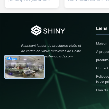
pendant que les gens l'ouvrent2.
vidéo innovante à écran LCD 
La brochure vidéo peut être
prise en charge du format d'im
activée par un interrupteur activé /
JPEG/JPG, idéale pour les
désactivé, commutateur
événements marketing et les
magnétique; capteur léger; capteur
programmes de fidélisation de 
d'ombre, etc.3. Batterie Li-ion
clientèle.Cette boîte vidéo
rechargeable intégrée, peut se
électronique transforme les
Liens
charger via le port ...
cadeaux traditionnels en une ..
Maison
Fabricant leader de brochures vidéo et
de cartes de vœux musicales de Chine
À propo
email: helen@heshengcards.com
produits
Contact
Politiqu
la vie pr
Plan du 