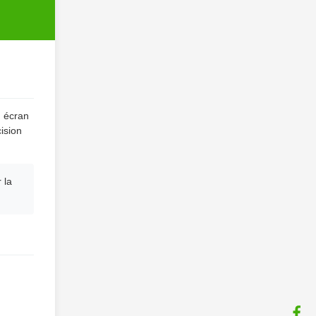
n écran
ision
 la