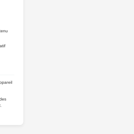
ntenu
tif
ppareil
 des
.