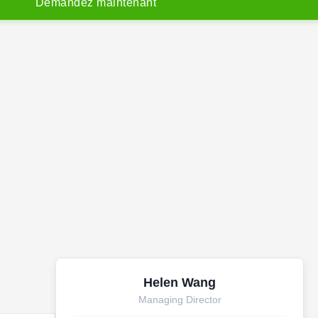
D
e
m
a
n
d
e
z
m
a
i
n
t
e
n
a
n
t
Helen Wang
Managing Director