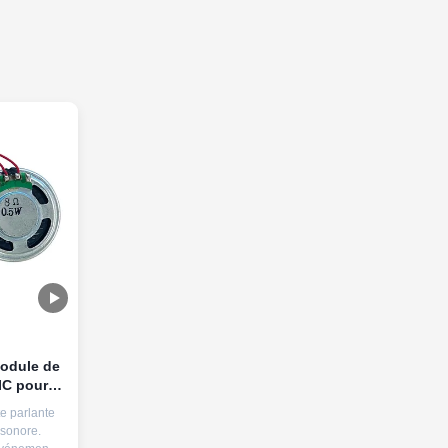
module de
IC pour
s de
te parlante
sonore.