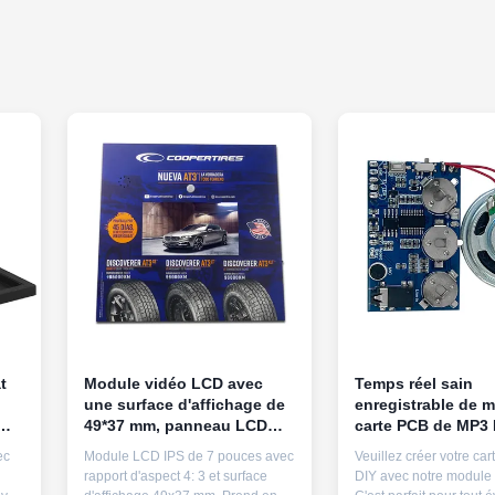
t
Module vidéo LCD avec
Temps réel sain
une surface d'affichage de
enregistrable de 
49*37 mm, panneau LCD
carte PCB de MP3 
ion
IPS TFT et rapport d'aspect
le cadeau de carte
ec
Module LCD IPS de 7 pouces avec
Veuillez créer votre car
4:3 pour une utilisation
voeux
rapport d'aspect 4: 3 et surface
DIY avec notre module 
industrielle et commerciale