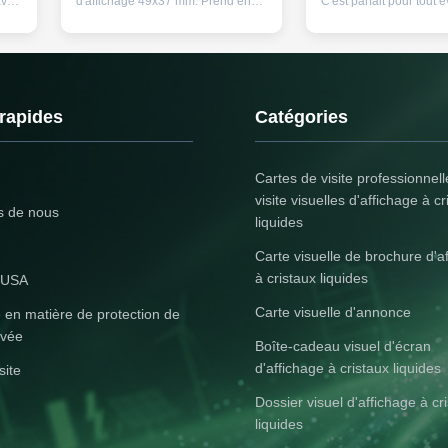
avec
d'affichage 49x37 mm. Prend en
C'est parfait pour tout
age
charge l'audio MP3 / WMA / WAV /
et vous pouvez l'ajouter
AAC / FLAC et les images JPG /
n'importe quelle carte
BMP / GIF / PNG. Certifié EMC /
votre choix. Ce module
la
FCC / CE / ROHS pour les
pour cartes de vœux es
applications
d'un microphone intégré
industrielles.Conception compacte
port d'entrée de ligne, 
 rapides
Catégories
.
de 180x110x25 mm.
permet d...
Cartes de visite professionnel
visite visuelles d'affichage à cr
s de nous
liquides
Carte visuelle de brochure d'a
à cristaux liquides
 USA
Carte visuelle d'annonce
e en matière de protection de
ivée
Boîte-cadeau visuel d'écran
d'affichage à cristaux liquides
site
Dossier visuel d'affichage à cr
liquides