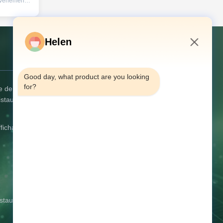
 événement
 à
 de vœux de
 sonore
t équipé
Helen
 et d'un
ce qui vous
Contact USA
10:36 PM
Good day, what product are you looking 
for?
le de
Adresse:
Quatrième étage, n° 68
istaux
Qiaojiao Middle Road, Tangxia,
Dongguan, Guangdong, Chine
ffichage
Téléphone:
86--13714787196
E-mail:
helen@heshengcards.com
Demandez maintenant
istaux