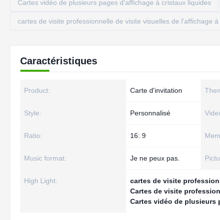
Cartes vidéo de plusieurs pages d'affichage à cristaux liquides
cartes de visite professionnelle de visite visuelles de l'affichage à
Caractéristiques
Product:
Carte d'invitation
The
Style:
Personnalisé
Vide
Ratio:
16: 9
Mem
Music format:
Je ne peux pas.
Pictu
High Light:
cartes de visite profession
Cartes de visite profession
Cartes vidéo de plusieurs 