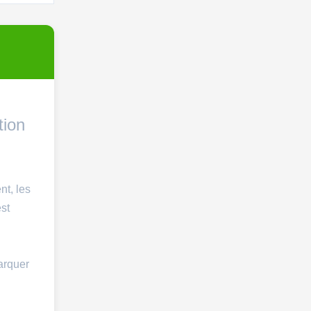
tion
nt, les
est
arquer