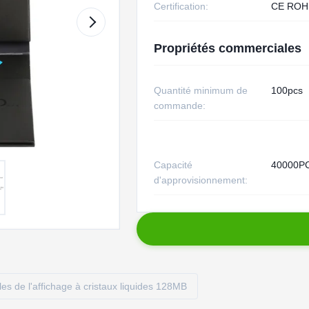
Certification:
CE ROH
Propriétés commerciales
Quantité minimum de
100pcs
commande:
Capacité
40000P
d'approvisionnement:
lles de l'affichage à cristaux liquides 128MB