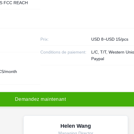
S FCC REACH
Prix:
USD 8~USD 15/pcs
Conditions de paiement:
L/C, T/T, Western Uni
Paypal
CS/month
D
e
m
a
n
d
e
z
m
a
i
n
t
e
n
a
n
t
Helen Wang
Managing Director