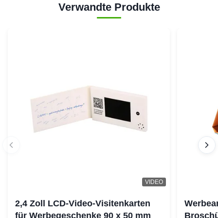
Verwandte Produkte
VIDEO
2,4 Zoll LCD-Video-Visitenkarten
Werbean
für Werbegeschenke 90 x 50 mm
Brosch