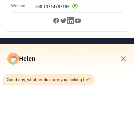
Wechat:
+86 13714787196
Schnelle Links
Helen
Haus
Produkte
1:37 AM
Videos
Good day, what product are you looking for?
Über Uns
Fabrik-Ausflug
Qualitätskontrolle
Treten Sie Mit Uns In Verbindung
Fordern Sie Ein Zitat
Nachrichten