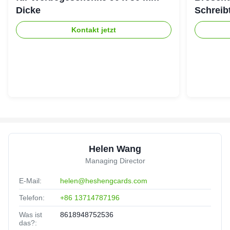
Dicke
Schreib
Kontakt jetzt
Helen Wang
Managing Director
E-Mail:
helen@heshengcards.com
Telefon:
+86 13714787196
Was ist
8618948752536
das?: