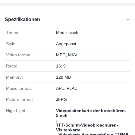
Spezifikationen
Theme:
Medizinisch
Style:
Angepasst
Video format:
MPG, MKV
Ratio:
16: 9
Memory:
128 MB
Music format:
APE, FLAC
Picture format:
JEPG
High Light:
Videovisitenkarte der broschüren-
5inch
,
TFT-Schirm-Videobroschüren-
Visitenkarte
,
Videokarte der broschüren-128MB