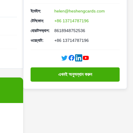
ইমেইল:
helen@heshengcards.com
টেলিফোন:
+86 13714787196
হোয়াটসঅ্যাপ:
8618948752536
ওয়েচ্যাট:
+86 13714787196
এখনই অনুসন্ধান করুন