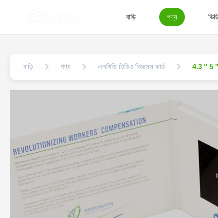
বাড়ি
পণ্য
ভিড
বাড়ি
পণ্য
এলসিডি ভিডিও বিজনেস কার্ড
4.3 " 5 " 