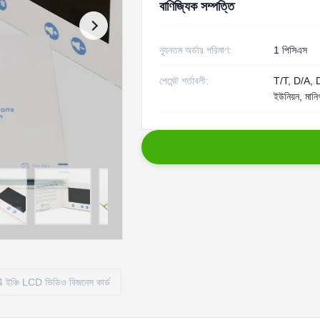
বাণিজ্যিক সম্পত্তি
ন্যূনতম অর্ডার পরিমাণ:
1 পিসিএস
পেমেন্ট শর্তাবলী:
T/T, D/A, D/P
ইউনিয়ন, মানি
 ইঞ্চি LCD ভিডিও বিজনেস কার্ড