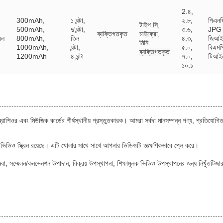
2.৪,
300mAh,
১ ঘন্টা,
২.৮,
পিএনজ
টাইপ সি,
500mAh,
দু'ঘন্টা,
৩.৬,
JPG
ব্যক্তিগতকৃত
মাইক্রো,
বল
800mAh,
তিন
৪.৩,
জিআ
মিনি
1000mAh,
ঘন্টা,
৫.০,
বিএমপ
ব্যক্তিগতকৃত
1200mAh
৪ ঘন্টা
৭.০,
টিআই
১০.১
 এবং মিউজিক কার্ডের শীর্ষস্থানীয় প্রস্তুতকারক। আমরা সর্বদা মানসম্পন্ন পণ্য, প্রতিযোগিত
 ভিডিও স্ক্রিন রয়েছে। এটি খোলার সাথে সাথে আপনার ভিডিওটি তাত্ক্ষণিকভাবে প্লে করে।
িষেবা, সম্মেলন/কনভেনশন উপাদান, বিক্রয় উপস্থাপনা, শিক্ষামূলক ভিডিও উপস্থাপনের জন্য নিখুঁতটিজা