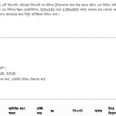
ান। এটি ইউএসবি, মাইক্রো ইউএসবি সহ বিভিন্ন ইন্টারফেসের সাথে উচ্চ মানের অডিও এবং ভিডিও অভি
 এবং বিভিন্ন স্ক্রিন রেজোলিউশন, 320x240 থেকে 1280x800 পর্যন্ত সরবরাহ করে।কার্ডের 
নও ব্যবসায়ের জন্য নিখুঁত বাণিজ্যিক ভিডিও কার্ড।
GP।
GB, 32GB
েস কার্ড, এলসিডি ভিডিও বিজনেস কার্ড
ব্যাটারির ধারণ
চার্জিং
চিত্র
রঙ
ইউএসবি
আকার
ক্ষমতা
সময়
বিন্যা