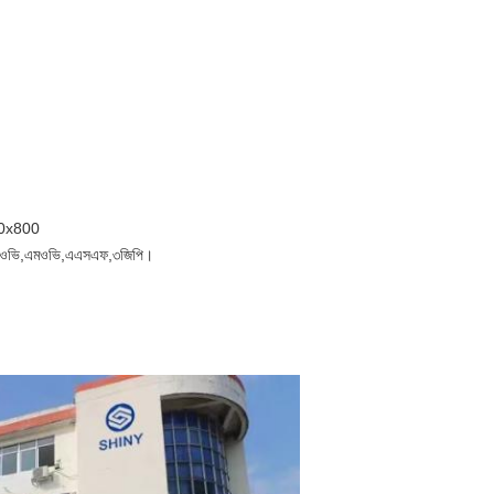
80x800
ওভি,
এমওভি,
এএসএফ,
৩জিপি।