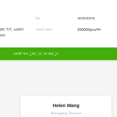
দাম:
আলোচনাযোগ্য
, T/T, ওয়েস্টার্ন
সরবরাহ ক্ষমতা:
200000pcs/মাস
গ্রাম
এ
খ
ন
ই
অ
ন
ু
স
ন
্
ধ
া
ন
ক
র
ু
ন
Helen Wang
Managing Director