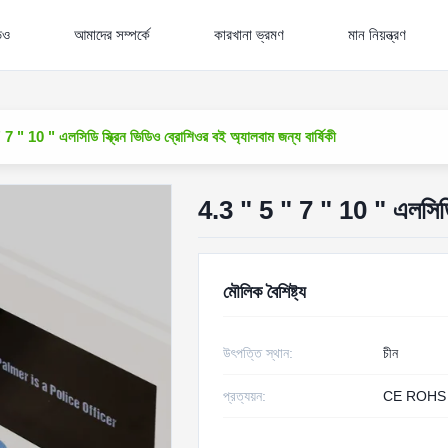
িও
আমাদের সম্পর্কে
কারখানা ভ্রমণ
মান নিয়ন্ত্রণ
7 " 10 " এলসিডি স্ক্রিন ভিডিও ব্রোশিওর বই অ্যালবাম জন্য বার্ষিকী
4.3 " 5 " 7 " 10 " এলসিডি স
মৌলিক বৈশিষ্ট্য
উৎপত্তি স্থান:
চীন
প্রত্যয়ন:
CE ROHS