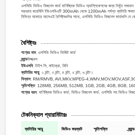
এলসিডি ভিডিও বিজনেস কার্ড বাণিজ্যিক ভিডিও অ্যাপ্লিকেশনের জন্য নিখুঁত সমাধ
সরবরাহ করেমিনি ইউএসবিএটি 300mAh থেকে 1200mAh পর্যন্ত ব্যাটারি ক্ষমতা
বিভিন্ন আকারে আসেএই বৈশিষ্ট্যগুলির সাথে, এলসিডি ভিডিও বিজনেস কার্ডগুলি যে কো
বৈশিষ্ট্যঃ
পণ্যের নাম
: এলসিডি ভিডিও ভিজিট কার্ড
ব্র্যান্ড
উজ্জ্বল
ইউএসবি
: টাইপ সি, মাইক্রো, মিনি
ব্যাটারির আয়ু
: ২ ঘন্টা, ৩ ঘন্টা, ৪ ঘন্টা, ৫ ঘন্টা, ৬ ঘন্টা।
বিন্যাস
: RM/RMVB, AVI,MKV,MPEG-4,WMV,MOV,MOV,ASF,3
স্মৃতিশক্তি
: 128MB, 256MB, 512MB, 1GB, 2GB, 4GB, 8GB, 16
পণ্যের ধরন
: বাণিজ্যিক ভিডিও কার্ড, ভিডিও বিজনেস কার্ড, এলসিডি সহ ভিডিও বিজন
টেকনিক্যাল প্যারামিটারঃ
ব্যাটারির আয়ু
ভিডিও ফরম্যাট
স্মৃতিশক্তি
ব্র্যান্ড