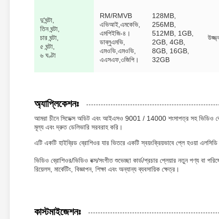
RM/RMVB
128MB,
দু'ঘন্টা,
এভিআই,
এমকেভি,
256MB,
তিন ঘন্টা,
এমপিইজি-৪।
512MB, 1GB,
চার ঘন্টা,
উজ্জ্
ডাব্লুএমভি,
2GB, 4GB,
৫ ঘন্টা,
এমওভি,
এমওভি,
8GB, 16GB,
৬ ঘণ্টা
এএসএফ,
৩জিপি।
32GB
অ্যাপ্লিকেশনঃ
আমরা চীনে সিডেক্স অডিট এবং আইএসও 9001 / 14000 শংসাপত্র সহ ভিডিও ব্রোশিওর
মূল্য এবং দ্রুত ডেলিভারি সরবরাহ করি।
এটি একটি হাইব্রিড ব্রোশিওর যার ভিতরে একটি স্বয়ংক্রিয়ভাবে প্লে হওয়া এলসিডি
ভিডিও ব্রোশিওর/ভিডিও বক্স/সংগীত শুভেচ্ছা কার্ড/প্রচার প্লেয়ার নতুন পণ্য বা পর
রিয়েলস, মার্কেটিং, বিজ্ঞাপন, শিক্ষা এবং অন্যান্য ব্যবসায়িক ক্ষেত্র।
কাস্টমাইজেশনঃ