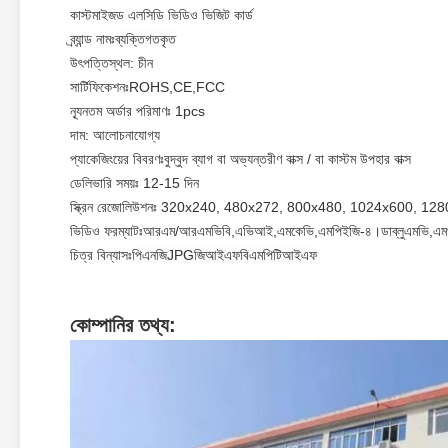
কাস্টমাইজড এলসিডি ভিডিও ভিজিট কার্ড
ব্র্যান্ড নামঃ
ব্যক্তিগতকৃত
উৎপত্তিস্থল: চীন
সার্টিফিকেশনঃ
ROHS,CE,FCC
ন্যূনতম অর্ডার পরিমাণঃ 1pcs
দাম: আলোচনাযোগ্য
প্যাকেজিংয়ের বিবরণঃ
বুদ্বুদ ব্যাগ বা অভ্যন্তরীণ বাক্স / বা কাস্টম উপহার বাক্স
ডেলিভারি সময়ঃ 12-15 দিন
স্ক্রিন রেজোলিউশনঃ 320x240, 480x272, 800x480, 1024x600, 12
ভিডিও ফরম্যাটঃ
আরএম/আরএমভিবি,
এভিআই,
এমকেভি,
এমপিইজি-৪।
ডাব্লুএমভি,
এম
চিত্র বিন্যাসঃ
পিএনজি
JPG
জিআইএফ
বিএমপি
টিআইএফ
কোম্পানির তথ্য: