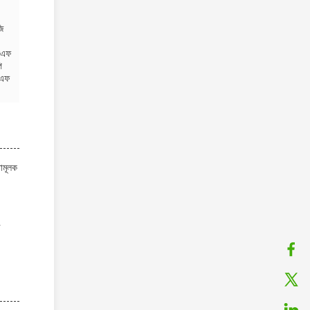
ি
ইএফ
ি
এফ
ামূলক
র