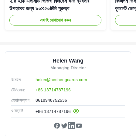
২.৪ ইঞ্চি এলসিডি ভিডিও বিজনেস কার্ড ব্যবসার
বিজ্ঞাপন ডি
উপহারের জন্য ৯০×৫০মিমি পুরুত্ব
বুকলেট ডেস্ক
এখনই যোগাযোগ করুন
Helen Wang
Managing Director
ইমেইল:
helen@heshengcards.com
টেলিফোন:
+86 13714787196
হোয়াটসঅ্যাপ:
8618948752536
ওয়েচ্যাট:
+86 13714787196