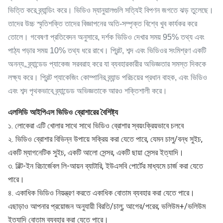
ভিত্তি করে ব্র্যান্ডিং করে। ভিডিও ম্যানুয়ালগুলি সত্যিই বিপণন জগতে ঝড় তুলেছে।
তাদের উচ্চ স্মৃতিশক্তি তাদের বিজ্ঞাপনের অতি-সম্পৃক্ত বিশ্বে খুব কার্যকর করে
তোলে। গবেষণা প্রতিবেদন অনুসারে, দর্শক ভিডিও দেখার সময় 95% তথ্য এবং
পাঠ্য পড়ার সময় 10% তথ্য ধরে রাখে। প্রিন্ট, শব্দ এবং ভিডিওর সংমিশ্রণ একটি
অনন্য, ব্র্যান্ডেড প্যাকেজ সরবরাহ করে যা ব্যবহারকারীর অভিজ্ঞতার সমস্ত দিককে
লক্ষ্য করে। প্রিন্ট প্যাকেজিং কোম্পানির ব্র্যান্ড পরিচয়ের প্রধান বাহক, এবং ভিডিও
এবং শব্দ পৃথকভাবে ব্র্যান্ডেড অভিজ্ঞতাকে আরও শক্তিশালী করে।
এলসিডি আইপিএস ভিডিও ব্রোশারের বৈশিষ্ট্য
১. লোকেরা এটি খোলার সাথে সাথে ভিডিও ব্রোশার স্বয়ংক্রিয়ভাবে চলবে
২. ভিডিও ব্রোশার বিভিন্ন উপায়ে সক্রিয় করা যেতে পারে, যেমন চালু/বন্ধ সুইচ,
একটি ম্যাগনেটিক সুইচ, একটি আলো সেন্সর, একটি ছায়া সেন্সর ইত্যাদি।
৩. বিল্ট-ইন রিচার্জেবল লি-আয়ন ব্যাটারি, ইউএসবি পোর্টের মাধ্যমে চার্জ করা যেতে
পারে।
৪. একাধিক ভিডিও নিয়ন্ত্রণ করতে একাধিক বোতাম ব্যবহার করা যেতে পারে।
এছাড়াও আপনার প্রয়োজন অনুযায়ী বিরতি/চালু; আগের/পরের; ভলিউম+/ভলিউম
ইত্যাদি বোতাম ব্যবহার করা যেতে পারে।