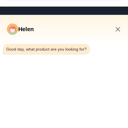
দ্রুত লিঙ্ক
বাড়ি
Helen
পণ্য
1:34 PM
ভিডিও
Good day, what product are you looking for?
আমাদের সম্পর্কে
কারখানা ভ্রমণ
মান নিয়ন্ত্রণ
যোগাযোগ করুন
উদ্ধৃতির জন্য আবেদন
খবর
Dongguan Hesheng Creative Technology Co., Ltd.
0086-13714787196
helen@heshengcards.com