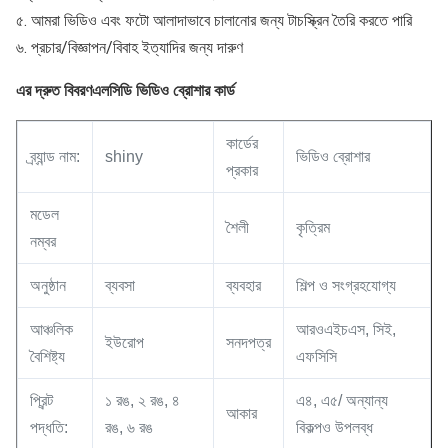
৫. আমরা ভিডিও এবং ফটো আলাদাভাবে চালানোর জন্য টাচস্ক্রিন তৈরি করতে পারি
৬. প্রচার/বিজ্ঞাপন/বিবাহ ইত্যাদির জন্য দারুণ
এলসিডি ভিডিও ব্রোশার কার্ড
এর দ্রুত বিবরণ
কার্ডের
ব্র্যান্ড নাম:
shiny
ভিডিও ব্রোশার
প্রকার
মডেল
শৈলী
কৃত্রিম
নম্বর
অনুষ্ঠান
ব্যবসা
ব্যবহার
শিল্প ও সংগ্রহযোগ্য
আঞ্চলিক
আরওএইচএস, সিই,
ইউরোপ
সনদপত্র
বৈশিষ্ট্য
এফসিসি
প্রিন্ট
১ রঙ, ২ রঙ, ৪
এ৪, এ৫/ অন্যান্য
আকার
পদ্ধতি:
রঙ, ৬ রঙ
বিকল্পও উপলব্ধ