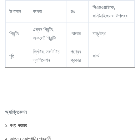
সিএমওয়াইকে,
উপাদান
কাগজ
রঙ
কাস্টমাইজডও উপলব্ধ
এম্বস প্রিন্টিং,
প্রিন্টিং
বোতাম
চালু/বন্ধ
অফসেট প্রিন্টিং
গ্লিটার, সফট টাচ
পণ্যের
পৃষ্ঠ
কার্ড
ল্যামিনেশন
প্রকার
অ্যাপ্লিকেশন
১. পণ্য প্রচার
২. আপনার কোম্পানির প্রদর্শনী